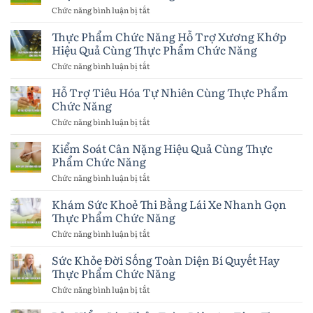
Thực
Hiệu
Chức năng bình luận bị tắt
ở
Phẩm
Quả
Tăng
Chức
Cùng
Cường
Thực Phẩm Chức Năng Hỗ Trợ Xương Khớp
Năng
Thực
Hệ
Hiệu Quả Cùng Thực Phẩm Chức Năng
Phẩm
Miễn
Chức
Dịch
Chức năng bình luận bị tắt
ở
Năng
Hiệu
Thực
Quả
Phẩm
Hỗ Trợ Tiêu Hóa Tự Nhiên Cùng Thực Phẩm
Cùng
Chức
Chức Năng
Thực
Năng
Phẩm
Hỗ
Chức năng bình luận bị tắt
ở
Chức
Trợ
Hỗ
Năng
Xương
Trợ
Kiểm Soát Cân Nặng Hiệu Quả Cùng Thực
Khớp
Tiêu
Phẩm Chức Năng
Hiệu
Hóa
Quả
Tự
Chức năng bình luận bị tắt
ở
Cùng
Nhiên
Kiểm
Thực
Cùng
Soát
Khám Sức Khoẻ Thi Bằng Lái Xe Nhanh Gọn
Phẩm
Thực
Cân
Chức
Thực Phẩm Chức Năng
Phẩm
Nặng
Năng
Chức
Hiệu
Chức năng bình luận bị tắt
ở
Năng
Quả
Khám
Cùng
Sức
Sức Khỏe Đời Sống Toàn Diện Bí Quyết Hay
Thực
Khoẻ
Thực Phẩm Chức Năng
Phẩm
Thi
Chức
Bằng
Chức năng bình luận bị tắt
ở
Năng
Lái
Sức
Xe
Khỏe