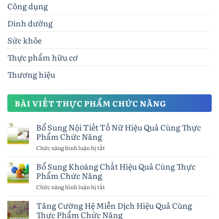
Công dụng
Dinh dưỡng
Sức khỏe
Thực phẩm hữu cơ
Thương hiệu
BÀI VIẾT THỰC PHẨM CHỨC NĂNG
Bổ Sung Nội Tiết Tố Nữ Hiệu Quả Cùng Thực
Phẩm Chức Năng
Chức năng bình luận bị tắt
ở
Bổ
Sung
Bổ Sung Khoáng Chất Hiệu Quả Cùng Thực
Nội
Phẩm Chức Năng
Tiết
Tố
Chức năng bình luận bị tắt
ở
Nữ
Bổ
Hiệu
Sung
Tăng Cường Hệ Miễn Dịch Hiệu Quả Cùng
Quả
Khoáng
Thực Phẩm Chức Năng
Cùng
Chất