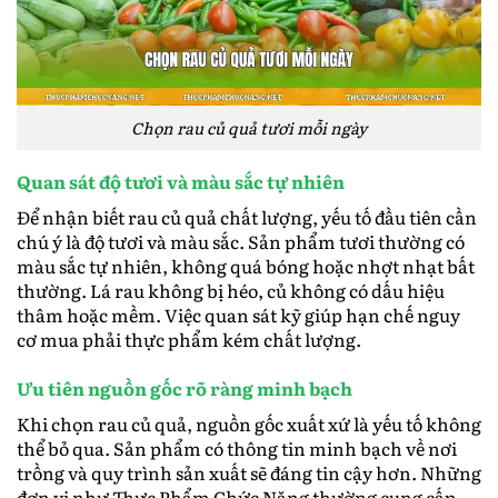
Chọn rau củ quả tươi mỗi ngày
Quan sát độ tươi và màu sắc tự nhiên
Để nhận biết rau củ quả chất lượng, yếu tố đầu tiên cần
chú ý là độ tươi và màu sắc. Sản phẩm tươi thường có
màu sắc tự nhiên, không quá bóng hoặc nhợt nhạt bất
thường. Lá rau không bị héo, củ không có dấu hiệu
thâm hoặc mềm. Việc quan sát kỹ giúp hạn chế nguy
cơ mua phải thực phẩm kém chất lượng.
Ưu tiên nguồn gốc rõ ràng minh bạch
Khi chọn rau củ quả, nguồn gốc xuất xứ là yếu tố không
thể bỏ qua. Sản phẩm có thông tin minh bạch về nơi
trồng và quy trình sản xuất sẽ đáng tin cậy hơn. Những
đơn vị như Thực Phẩm Chức Năng thường cung cấp