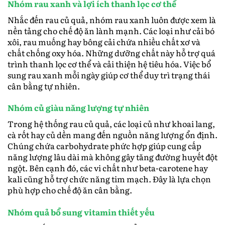
Nhóm rau xanh và lợi ích thanh lọc cơ thể
Nhắc đến rau củ quả, nhóm rau xanh luôn được xem là
nền tảng cho chế độ ăn lành mạnh. Các loại như cải bó
xôi, rau muống hay bông cải chứa nhiều chất xơ và
chất chống oxy hóa. Những dưỡng chất này hỗ trợ quá
trình thanh lọc cơ thể và cải thiện hệ tiêu hóa. Việc bổ
sung rau xanh mỗi ngày giúp cơ thể duy trì trạng thái
cân bằng tự nhiên.
Nhóm củ giàu năng lượng tự nhiên
Trong hệ thống rau củ quả, các loại củ như khoai lang,
cà rốt hay củ dền mang đến nguồn năng lượng ổn định.
Chúng chứa carbohydrate phức hợp giúp cung cấp
năng lượng lâu dài mà không gây tăng đường huyết đột
ngột. Bên cạnh đó, các vi chất như beta-carotene hay
kali cũng hỗ trợ chức năng tim mạch. Đây là lựa chọn
phù hợp cho chế độ ăn cân bằng.
Nhóm quả bổ sung vitamin thiết yếu