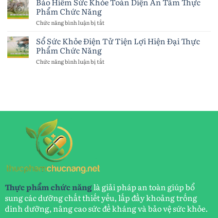
Bảo Hiểm Sức Khỏe Toàn Diện An Tâm Thực
Nhanh
Đời
Phẩm Chức Năng
Gọn
Sống
Thực
Toàn
Chức năng bình luận bị tắt
ở
Phẩm
Diện
Bảo
Chức
Bí
Hiểm
Sổ Sức Khỏe Điện Tử Tiện Lợi Hiện Đại Thực
Năng
Quyết
Sức
Phẩm Chức Năng
Hay
Khỏe
Thực
Toàn
Chức năng bình luận bị tắt
ở
Phẩm
Diện
Sổ
Chức
An
Sức
Năng
Tâm
Khỏe
Thực
Điện
Phẩm
Tử
Chức
Tiện
Năng
Lợi
Hiện
Đại
Thực
Phẩm
Chức
Năng
Thực phẩm chức năng
là giải pháp an toàn giúp bổ
sung các dưỡng chất thiết yếu, lấp đầy khoảng trống
dinh dưỡng, nâng cao sức đề kháng và bảo vệ sức khỏe.